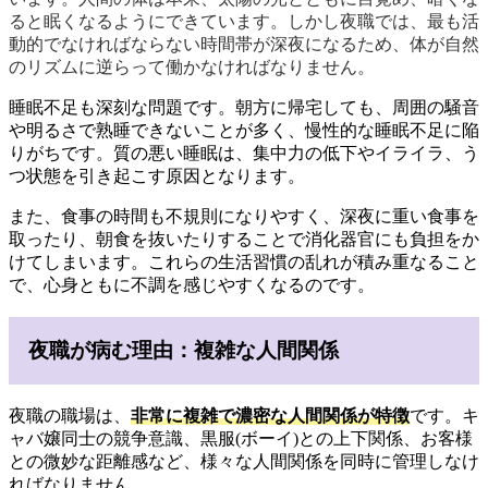
ると眠くなるようにできています。しかし夜職では、最も活
動的でなければならない時間帯が深夜になるため、体が自然
のリズムに逆らって働かなければなりません。
睡眠不足も深刻な問題です。朝方に帰宅しても、周囲の騒音
や明るさで熟睡できないことが多く、慢性的な睡眠不足に陥
りがちです。質の悪い睡眠は、集中力の低下やイライラ、う
つ状態を引き起こす原因となります。
また、食事の時間も不規則になりやすく、深夜に重い食事を
取ったり、朝食を抜いたりすることで消化器官にも負担をか
けてしまいます。これらの生活習慣の乱れが積み重なること
で、心身ともに不調を感じやすくなるのです。
夜職が病む理由：複雑な人間関係
夜職の職場は、
非常に複雑で濃密な人間関係が特徴
です。キ
ャバ嬢同士の競争意識、黒服(ボーイ)との上下関係、お客様
との微妙な距離感など、様々な人間関係を同時に管理しなけ
ればなりません。