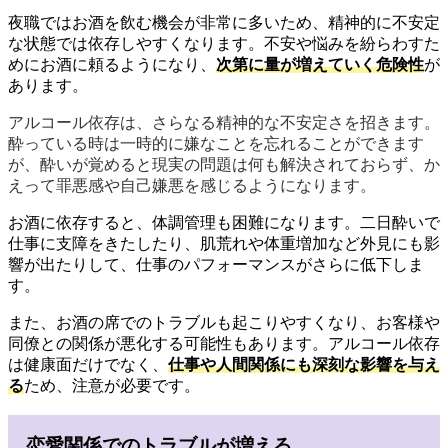
夜職ではお酒を飲む機会が非常に多いため、精神的に不安定
な状態では依存しやすくなります。不安や悩みを紛らわすた
めにお酒に頼るようになり、
次第に量が増えていく危険性
が
あります。
アルコール依存は、さらなる精神的な不安定さを招きます。
酔っている時は一時的に嫌なことを忘れることができます
が、酔いが覚めると現実の問題は何も解決されておらず、か
えって罪悪感や自己嫌悪を感じるようになります。
お酒に依存すると、体調管理も困難になります。二日酔いで
仕事に支障をきたしたり、肌荒れや体重増加など外見にも影
響が出たりして、仕事のパフォーマンスがさらに低下しま
す。
また、お酒の席でのトラブルも起こりやすくなり、お客様や
同僚との関係が悪化する可能性もあります。アルコール依存
は健康面だけでなく、
仕事や人間関係にも深刻な影響を与え
る
ため、注意が必要です。
恋愛関係でのトラブルが増える