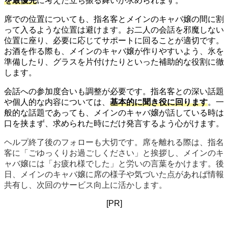
を最優先
に考えた立ち振る舞いが求められます。
席での位置についても、指名客とメインのキャバ嬢の間に割
って入るような位置は避けます。お二人の会話を邪魔しない
位置に座り、必要に応じてサポートに回ることが適切です。
お酒を作る際も、メインのキャバ嬢が作りやすいよう、氷を
準備したり、グラスを片付けたりといった補助的な役割に徹
します。
会話への参加度合いも調整が必要です。指名客との深い話題
や個人的な内容については、
基本的に聞き役に回ります
。一
般的な話題であっても、メインのキャバ嬢が話している時は
口を挟まず、求められた時にだけ発言するよう心がけます。
ヘルプ終了後のフォローも大切です。席を離れる際は、指名
客に「ごゆっくりお過ごしください」と挨拶し、メインのキ
ャバ嬢には「お疲れ様でした」と労いの言葉をかけます。後
日、メインのキャバ嬢に席の様子や気づいた点があれば情報
共有し、次回のサービス向上に活かします。
[PR]