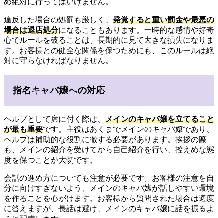
め絶対に行ってはいけません。
違反した場合の処罰も厳しく、
発覚すると重い罰金や最悪の
場合は退店処分
になることもあります。一時的な感情や好奇
心でルールを破ることは、長期的に見て大きな損失になりま
す。お客様との健全な関係を保つためにも、このルールは絶
対に守らなければなりません。
指名キャバ嬢への対応
ヘルプとして席に付く際は、
メインのキャバ嬢を立てること
が最も重要
です。主役はあくまでメインのキャバ嬢であり、
ヘルプは補助的な役割に徹する必要があります。挨拶の際
も、メインの紹介を受けてから自己紹介を行い、控えめな態
度を保つことが大切です。
会話の進め方についても注意が必要です。お客様の注意を自
分に向けすぎないよう、メインのキャバ嬢が話しやすい環境
を作ることを心がけます。お客様から質問された場合は適度
に答えますが、長話は避け、メインのキャバ嬢に話を振るよ