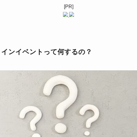
[PR]
タインイベントって何するの？