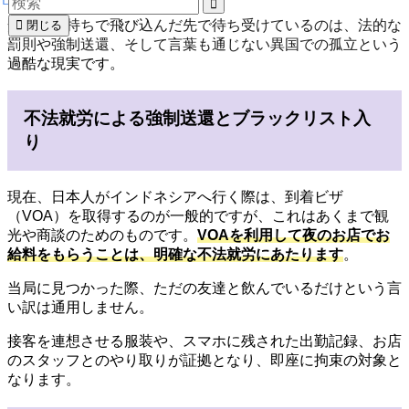
安易な気持ちで飛び込んだ先で待ち受けているのは、法的な
閉じる
罰則や強制送還、そして言葉も通じない異国での孤立という
過酷な現実です。
不法就労による強制送還とブラックリスト入
り
現在、日本人がインドネシアへ行く際は、到着ビザ
（VOA）を取得するのが一般的ですが、これはあくまで観
光や商談のためのものです。
VOAを利用して夜のお店でお
給料をもらうことは、明確な不法就労にあたります
。
当局に見つかった際、ただの友達と飲んでいるだけという言
い訳は通用しません。
接客を連想させる服装や、スマホに残された出勤記録、お店
のスタッフとのやり取りが証拠となり、即座に拘束の対象と
なります。