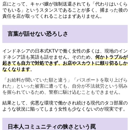
店にとって、キャバ嬢が強制送還されても「代わりはいくら
でもいる」というスタンスであることが多く、捕まった後の
責任を店が取ってくれることはまずありません。
言葉が話せない恐ろしさ
インドネシアの日本式KTVで働く女性の多くは、現地のイン
ドネシア語も英語も話せません。そのため、
何かトラブルが
起きても自力で対処できず、お店やスカウトに頼り切るしか
なくなります
。
「お給料が聞いていた額と違う」「パスポートを取り上げら
れた」といった被害に遭っても、自分が不法就労という弱み
を握られているため、警察に駆け込むこともできません。
結果として、劣悪な環境で働かされ続ける現代のタコ部屋の
ような状況に陥ってしまう女性も少なくないのが現実です。
日本人コミュニティの狭さという罠