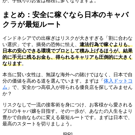
が、手残りのお金は格段に多くなりますよ。
まとめ：安全に稼ぐなら日本のキャバ
クラが最短ルート
インドネシアでの出稼ぎはリスクが大きすぎる「割に合わな
い選択」です。摘発の恐怖に怯え、
違法行為で稼ぐよりも、
日本の安心できる環境でプロとして積み上げるほうが、結果
的に手元に残るお金も、得られるキャリアも圧倒的に大きく
なります
。
本当に賢い女性は、無謀な海外への賭けではなく、日本で自
分の価値を高める道を選んでいます。まずは「
体入ドットコ
ム
」で、安全かつ高収入が得られる優良店を探してみません
か？
リスクなしで一流の接客術を身につけ、お客様から愛される
プロのキャバ嬢を目指す。その一歩が、あなたの人生をより
豊かで自由なものに変える最短ルートです。まずは日本で、
最高のスタートを切りましょう。
[PR]