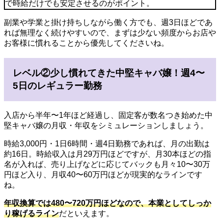
で時給だけでも安定させるのがポイント。
副業や学業と掛け持ちしながら働く方でも、週3日ほどであ
れば無理なく続けやすいので、まずは少ない頻度からお店や
お客様に慣れることから優先してくださいね。
レベル②少し慣れてきた中堅キャバ嬢！週4〜
5日のレギュラー勤務
入店から半年〜1年ほど経過し、固定客が数名つき始めた中
堅キャバ嬢の月収・年収をシミュレーションしましょう。
時給3,000円・1日6時間・週4日勤務であれば、月の出勤は
約16日。時給収入は月29万円ほどですが、月30本ほどの指
名が入れば、売り上げなどに応じてバックも月々10〜30万
円ほど入り、月収40〜60万円ほどが現実的なラインです
ね。
年収換算では480〜720万円ほど
なので、本業としてしっか
り稼げるライン
だといえます。