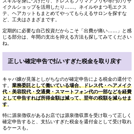
スキルを身につけたり、ドレスもフリマアプリや専門のリサ
イクルショップを活用したり……。ネイルやまつ毛エクス
テ、ヘアカットもまとめてやってもらえるサロンを探すな
ど、工夫はさまざまです。
定期的に必要な自己投資だからこそ「出費が痛い……」と感
じる部分は、年間の支出を抑える方法も探してみてください
ね。
正しい確定申告で払いすぎた税金を取り戻す
キャバ嬢が見落としがちなのが確定申告による税金の還付で
す。
業務委託として働いている場合、ドレス代・ヘアメイク
代・美容院代・交通費・スマートフォン代の一部などを経費
として申告すれば所得金額は減って、翌年の税額を減らせま
す
。
特に源泉徴収があるお店では源泉徴収票を受け取って正しく
確定申告すると、支払いすぎた税金を還付金として受け取れ
るケースも。