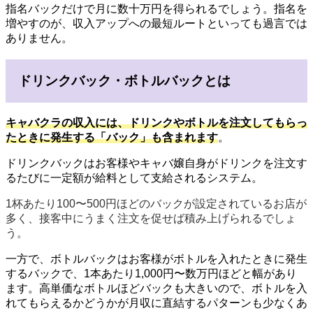
指名バックだけで月に数十万円を得られるでしょう。指名を
増やすのが、収入アップへの最短ルートといっても過言では
ありません。
ドリンクバック・ボトルバックとは
キャバクラの収入には、
ドリンクやボトルを注文してもらっ
たときに発生
する「バック」も含まれます
。
ドリンクバックはお客様やキャバ嬢自身がドリンクを注文す
るたびに一定額が給料として支給されるシステム。
1杯あたり100〜500円ほどのバックが設定されているお店が
多く、接客中にうまく注文を促せば積み上げられるでしょ
う。
一方で、ボトルバックはお客様がボトルを入れたときに発生
するバックで、1本あたり1,000円〜数万円ほどと幅があり
ます。高単価なボトルほどバックも大きいので、ボトルを入
れてもらえるかどうかが月収に直結するパターンも少なくあ