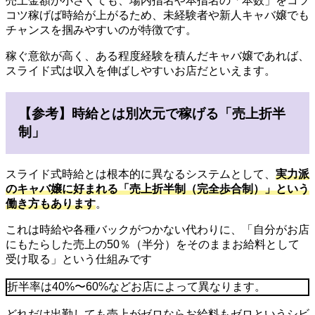
売上金額が小さくても、場内指名や本指名の「本数」をコツ
コツ稼げば時給が上がるため、未経験者や新人キャバ嬢でも
チャンスを掴みやすいのが特徴です。
稼ぐ意欲が高く、ある程度経験を積んだキャバ嬢であれば、
スライド式は収入を伸ばしやすいお店だといえます。
【参考】時給とは別次元で稼げる「売上折半
制」
スライド式時給とは根本的に異なるシステムとして、
実力派
のキャバ嬢に好まれる「売上折半制（完全歩合制）」という
働き方もあります
。
これは時給や各種バックがつかない代わりに、「自分がお店
にもたらした売上の50％（半分）をそのままお給料として
受け取る」という仕組みです
折半率は40%〜60%などお店によって異なります。
どれだけ出勤しても売上がゼロならお給料もゼロというシビ