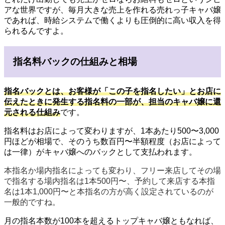
アな世界ですが、毎月大きな売上を作れる売れっ子キャバ嬢
であれば、時給システムで働くよりも圧倒的に高い収入を得
られるんですよ。
指名料バックの仕組みと相場
指名バックとは、お客様が「この子を指名したい」とお店に
伝えたときに発生する指名料の一部が、担当のキャバ嬢に還
元される仕組み
です。
指名料はお店によって変わりますが、1本あたり500〜3,000
円ほどが相場で、そのうち数百円〜半額程度（お店によって
は一律）がキャバ嬢へのバックとして支払われます。
本指名か場内指名によっても変わり、フリー来店してその場
で指名する場内指名は1本500円〜、予約して来店する本指
名は1本1,000円〜と本指名の方が高く設定されているのが
一般的ですね。
月の指名本数が100本を超えるトップキャバ嬢ともなれば、