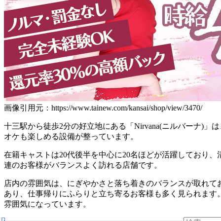
画像引用元：https://www.tainew.com/kansai/shop/view/3470/
十三駅から徒歩2分の好立地にある「Nirvana(ニルバーナ)
オケも楽しめる設備が整っています。
在籍キャストは20代後半を中心に20名ほどが活躍しており
連のお客様がバランスよく訪れる店舗です。
店内の雰囲気は、にぎやかさと落ち着きのバランスが取れてお
あり、仕事帰りにふらりと立ち寄るお客様も多く見られます
雰囲気になっています。