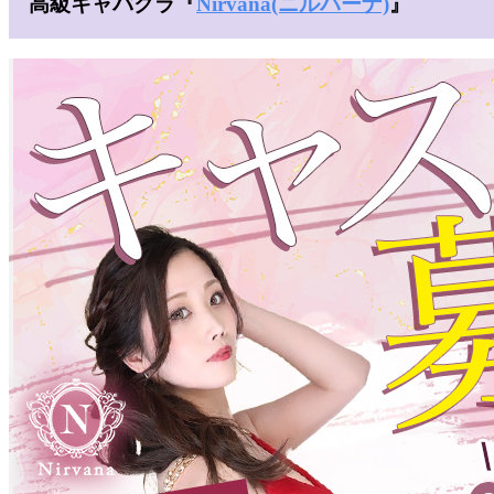
高級キャバクラ『
Nirvana(ニルバーナ)
』