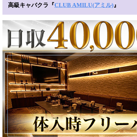
高級キャバクラ『
CLUB AMILU(アミル)
』