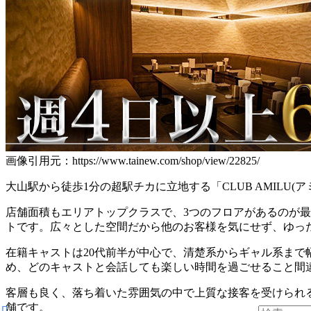
画像引用元：https://www.tainew.com/shop/view/22825/
大山駅から徒歩1分の超駅チカに立地する「CLUB AMIL
店舗面積もエリアトップクラスで、3つのフロアがあるのが
トです。広々とした空間だから他のお客様を気にせず、ゆっ
在籍キャストは20代前半が中心で、清楚系からギャル系ま
め、どのキャストと会話しても楽しい時間を過ごせること間
客層も良く、落ち着いた雰囲気の中で上質な接客を受けられ
舗です。