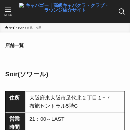
MENU
サイトTOP
布施・八尾
店舗一覧
Soir(ソワール)
住所
大阪府東大阪市足代北２丁目１−７
布施セントラル5階C
営業
21：00～LAST
時間