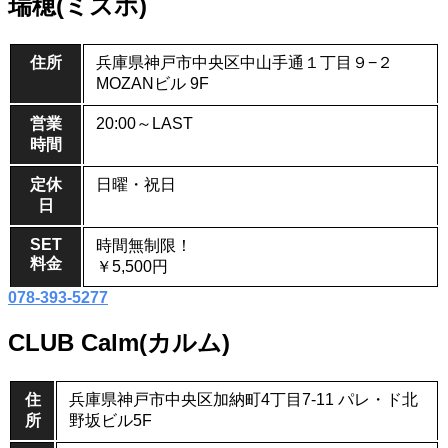
瑞穂(ミズホ)
住所
兵庫県神戸市中央区中山手通１丁目９−２
MOZANビル 9F
営業
20:00～LAST
時間
定休
日曜・祝日
日
SET
時間無制限！
料金
￥5,500円
078-393-5277
CLUB Calm(カルム)
住
兵庫県神戸市中央区加納町4丁目7-11 パレ・ド北
所
野坂ビル5F