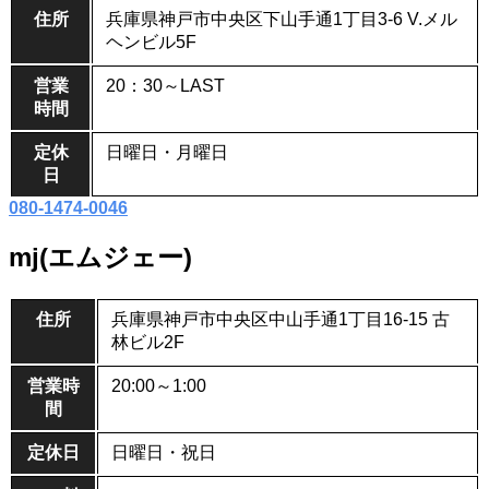
住所
兵庫県神戸市中央区下山手通1丁目3-6 V.メル
ヘンビル5F
営業
20：30～LAST
時間
定休
日曜日・月曜日
日
080-1474-0046
mj(エムジェー)
住所
兵庫県神戸市中央区中山手通1丁目16-15 古
林ビル2F
営業時
20:00～1:00
間
定休日
日曜日・祝日