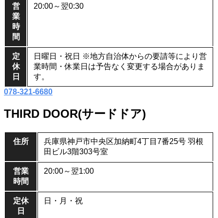
営
20:00～翌0:30
業
時
間
定
日曜日・祝日 ※地方自治体からの要請等により営
休
業時間・休業日は予告なく変更する場合がありま
日
す。
078-321-6680
THIRD DOOR(サードドア)
住所
兵庫県神戸市中央区加納町4丁目7番25号 羽根
田ビル3階303号室
営業
20:00～翌1:00
時間
定休
日・月・祝
日