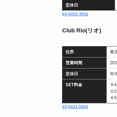
定休日
03-5433-3552
Club Rio(リオ)
住所
東京
営業時間
20
定休日
年
SET料金
￥4
※2
￥5
03-5431-5903